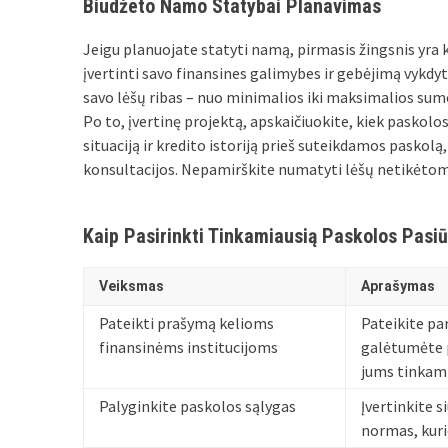
Biudžeto Namo Statybai Planavimas
Jeigu planuojate statyti namą, pirmasis žingsnis yra
įvertinti savo finansines galimybes ir gebėjimą vykdy
savo lėšų ribas – nuo minimalios iki maksimalios sumo
Po to, įvertinę projektą, apskaičiuokite, kiek paskolos 
situaciją ir kredito istoriją prieš suteikdamos paskolą
konsultacijos. Nepamirškite numatyti lėšų netikėtoms 
Kaip Pasirinkti Tinkamiausią Paskolos Pasi
Veiksmas
Aprašymas
Pateikti prašymą kelioms
Pateikite pa
finansinėms institucijoms
galėtumėte p
jums tinkami
Palyginkite paskolos sąlygas
Įvertinkite 
normas, kuri