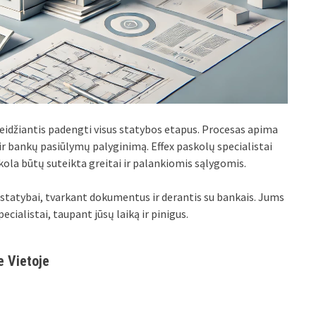
eidžiantis padengti visus statybos etapus. Procesas apima
 bankų pasiūlymų palyginimą. Effex paskolų specialistai
kola būtų suteikta greitai ir palankiomis sąlygomis.
 statybai, tvarkant dokumentus ir derantis su bankais. Jums
cialistai, taupant jūsų laiką ir pinigus.
e Vietoje