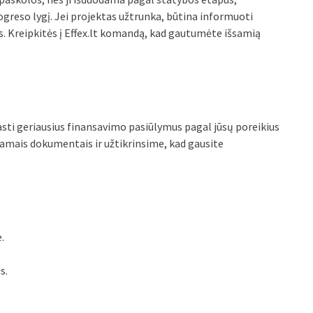
ogreso lygį. Jei projektas užtrunka, būtina informuoti
. Kreipkitės į Effex.lt komandą, kad gautumėte išsamią
rasti geriausius finansavimo pasiūlymus pagal jūsų poreikius
kiamais dokumentais ir užtikrinsime, kad gausite
.
s.