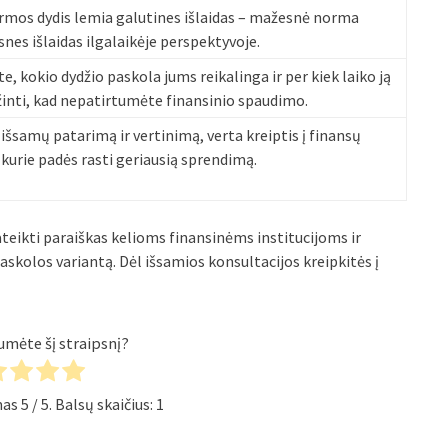
mos dydis lemia galutines išlaidas – mažesnė norma
nes išlaidas ilgalaikėje perspektyvoje.
e, kokio dydžio paskola jums reikalinga ir per kiek laiko ją
žinti, kad nepatirtumėte finansinio spaudimo.
išsamų patarimą ir vertinimą, verta kreiptis į finansų
 kurie padės rasti geriausią sprendimą.
eikti paraiškas kelioms finansinėms institucijoms ir
 paskolos variantą. Dėl išsamios konsultacijos kreipkitės į
umėte šį straipsnį?
imas
5
/ 5. Balsų skaičius:
1