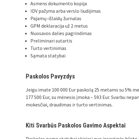
Asmens dokumento kopija
IDV pažyma arba verslo liudijimas
Pajamų-išlaidų žurnalas
GPM deklaracija už 2 metus
Nuosavos dalies pagrindimas
Preliminari sutartis
Turto vertinimas
Sąmata statybai
Paskolos Pavyzdys
Jeigu imate 100 000 Eur paskolą 25 metams su 5% me
177 500 Eur, su mėnesio įmoka – 593 Eur. Svarbu nepa
mokesčiai, draudimas ir turto vertinimas.
Kiti Svarbūs Paskolos Gavimo Aspektai
Paskolos namo statybai skiriasi nuo įprastinės būsto