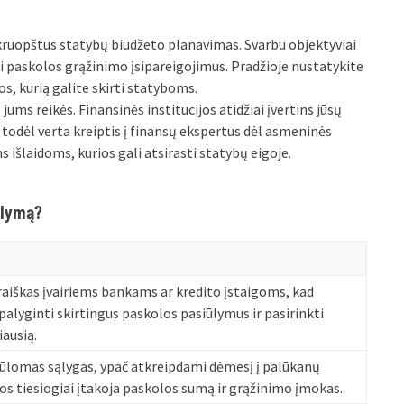
 kruopštus statybų biudžeto planavimas. Svarbu objektyviai
ti paskolos grąžinimo įsipareigojimus. Pradžioje nustatykite
s, kurią galite skirti statyboms.
jums reikės. Finansinės institucijos atidžiai įvertins jūsų
, todėl verta kreiptis į finansų ekspertus dėl asmeninės
išlaidoms, kurios gali atsirasti statybų eigoje.
ūlymą?
raiškas įvairiems bankams ar kredito įstaigoms, kad
alyginti skirtingus paskolos pasiūlymus ir pasirinkti
ausią.
siūlomas sąlygas, ypač atkreipdami dėmesį į palūkanų
os tiesiogiai įtakoja paskolos sumą ir grąžinimo įmokas.