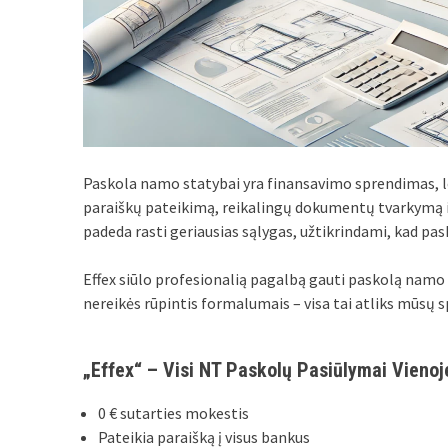
Paskola namo statybai yra finansavimo sprendimas, l
paraiškų pateikimą, reikalingų dokumentų tvarkymą ir
padeda rasti geriausias sąlygas, užtikrindami, kad pas
Effex siūlo profesionalią pagalbą gauti paskolą namo
nereikės rūpintis formalumais – visa tai atliks mūsų spe
„Effex“ – Visi NT Paskolų Pasiūlymai Vienoj
0 € sutarties mokestis
Pateikia paraišką į visus bankus