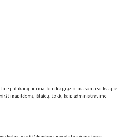
tine palūkanų norma, bendra grąžintina suma sieks apie
miršti papildomų išlaidų, tokių kaip administravimo
 paskolos, nes ji išduodama pagal statybos etapus,