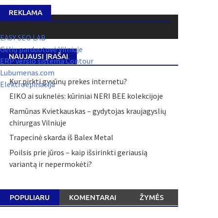
REKLAMA
EASY SEO LAB
Gėlių parduotuvė Vilniuje
NAUJAUSI ĮRAŠAI
ERP verslo sistema Contour
Lubumenas.com
Kur pirkti gyvūnų prekes internetu?
Elektroepiliacija
EIKO ai suknelės: kūriniai NERI BEE kolekcijoje
Ramūnas Kvietkauskas – gydytojas kraujagyslių
chirurgas Vilniuje
Trapecinė skarda iš Balex Metal
Poilsis prie jūros – kaip išsirinkti geriausią
variantą ir nepermokėti?
POPULIARU
KOMENTARAI
ŽYMĖS