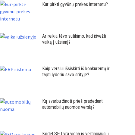
Kur pirkti gyvūnų prekes internetu?
Ar reikia tėvo sutikimo, kad išvežti
vaiką į užsienį?
Kaip verslui išsiskirti iš konkurentų ir
tapti lyderiu savo srityje?
Ką svarbu žinoti prieš pradedant
automobilių nuomos verslą?
Kodėl SEO yra viena iš vertingiausių