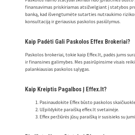
finansavimas priskiriamas atsižvelgiant į statybos pr
banką, kad išvengtumėte sutarties nutraukimo rizikos
konsultaciją ir geriausius paskolos pasiūlymus.
Kaip Padėti Gali Paskolos Effex Brokeriai?
Paskolos brokeriai, tokie kaip Effex.lt, padės jums su
ir finansines galimybes. Mes pasirūpinsime visais rei
palankiausias paskolos sąlygas.
Kaip Kreiptis Pagalbos Į Effex.lt?
Pasinaudokite Effex būsto paskolos skaičiuokle
Užpildykite paraišką effex.lt svetainėje.
Effex peržiūrės jūsų paraišką ir susisieks su jumi