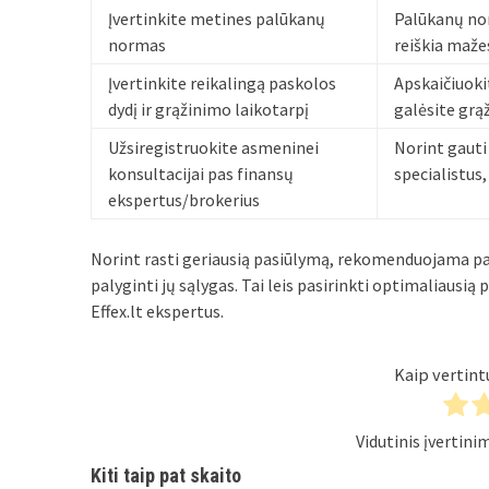
Įvertinkite metines palūkanų
Palūkanų nor
normas
reiškia mažes
Įvertinkite reikalingą paskolos
Apskaičiuokit
dydį ir grąžinimo laikotarpį
galėsite grą
Užsiregistruokite asmeninei
Norint gauti 
konsultacijai pas finansų
specialistus,
ekspertus/brokerius
Norint rasti geriausią pasiūlymą, rekomenduojama pat
palyginti jų sąlygas. Tai leis pasirinkti optimaliausią
Effex.lt ekspertus.
Kaip vertint
Vidutinis įvertin
Kiti taip pat skaito