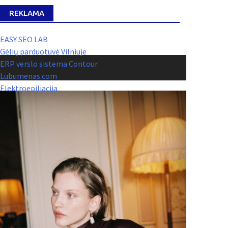
REKLAMA
EASY SEO LAB
Gėlių parduotuvė Vilniuje
ERP verslo sistema Contour
Lubumenas.com
Elektroepiliacija