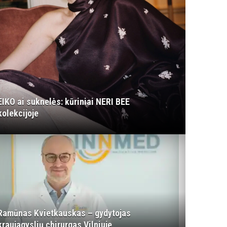
EIKO ai suknelės: kūriniai NERI BEE
kolekcijoje
Ramūnas Kvietkauskas – gydytojas
kraujagyslių chirurgas Vilniuje