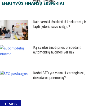
vaiką į užsienį?
Kaip verslui išsiskirti iš konkurentų ir
tapti lyderiu savo srityje?
Ką svarbu žinoti prieš pradedant
automobilių nuomos verslą?
Kodėl SEO yra viena iš vertingiausių
rinkodaros priemonių?
TEMOS