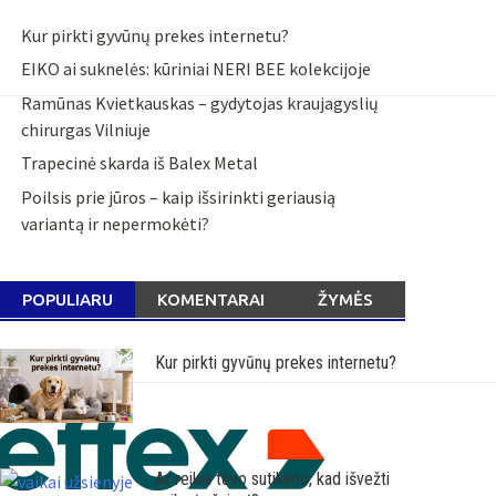
Kur pirkti gyvūnų prekes internetu?
EIKO ai suknelės: kūriniai NERI BEE kolekcijoje
Ramūnas Kvietkauskas – gydytojas kraujagyslių
chirurgas Vilniuje
Trapecinė skarda iš Balex Metal
Poilsis prie jūros – kaip išsirinkti geriausią
variantą ir nepermokėti?
POPULIARU
KOMENTARAI
ŽYMĖS
Kur pirkti gyvūnų prekes internetu?
Ar reikia tėvo sutikimo, kad išvežti