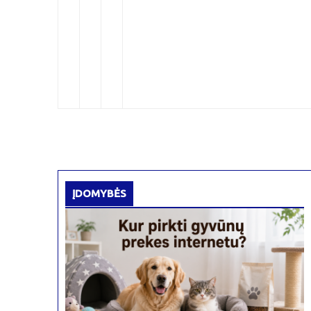
ĮDOMYBĖS