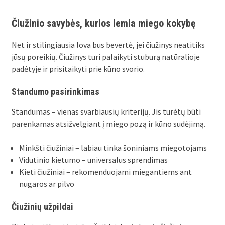
Čiužinio savybės, kurios lemia miego kokybę
Net ir stilingiausia lova bus bevertė, jei čiužinys neatitiks
jūsų poreikių. Čiužinys turi palaikyti stuburą natūralioje
padėtyje ir prisitaikyti prie kūno svorio.
Standumo pasirinkimas
Standumas – vienas svarbiausių kriterijų. Jis turėtų būti
parenkamas atsižvelgiant į miego pozą ir kūno sudėjimą.
Minkšti čiužiniai – labiau tinka šoniniams miegotojams
Vidutinio kietumo – universalus sprendimas
Kieti čiužiniai – rekomenduojami miegantiems ant
nugaros ar pilvo
Čiužinių užpildai