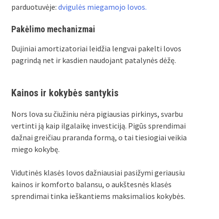
parduotuvėje:
dvigulės miegamojo lovos.
Pakėlimo mechanizmai
Dujiniai amortizatoriai leidžia lengvai pakelti lovos
pagrindą net ir kasdien naudojant patalynės dėžę.
Kainos ir kokybės santykis
Nors lova su čiužiniu nėra pigiausias pirkinys, svarbu
vertinti ją kaip ilgalaikę investiciją. Pigūs sprendimai
dažnai greičiau praranda formą, o tai tiesiogiai veikia
miego kokybę.
Vidutinės klasės lovos dažniausiai pasižymi geriausiu
kainos ir komforto balansu, o aukštesnės klasės
sprendimai tinka ieškantiems maksimalios kokybės.