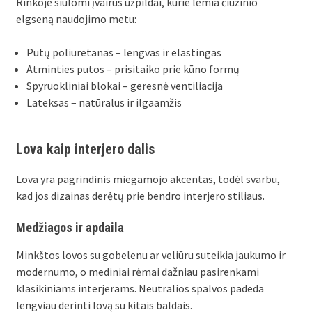
Rinkoje siūlomi įvairūs užpildai, kurie lemia čiužinio
elgseną naudojimo metu:
Putų poliuretanas – lengvas ir elastingas
Atminties putos – prisitaiko prie kūno formų
Spyruokliniai blokai – geresnė ventiliacija
Lateksas – natūralus ir ilgaamžis
Lova kaip interjero dalis
Lova yra pagrindinis miegamojo akcentas, todėl svarbu,
kad jos dizainas derėtų prie bendro interjero stiliaus.
Medžiagos ir apdaila
Minkštos lovos su gobelenu ar veliūru suteikia jaukumo ir
modernumo, o mediniai rėmai dažniau pasirenkami
klasikiniams interjerams. Neutralios spalvos padeda
lengviau derinti lovą su kitais baldais.