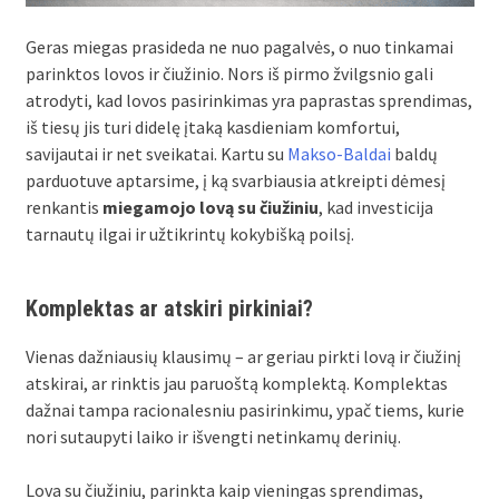
Geras miegas prasideda ne nuo pagalvės, o nuo tinkamai
parinktos lovos ir čiužinio. Nors iš pirmo žvilgsnio gali
atrodyti, kad lovos pasirinkimas yra paprastas sprendimas,
iš tiesų jis turi didelę įtaką kasdieniam komfortui,
savijautai ir net sveikatai. Kartu su
Makso-Baldai
baldų
parduotuve aptarsime, į ką svarbiausia atkreipti dėmesį
renkantis
miegamojo lovą su čiužiniu
, kad investicija
tarnautų ilgai ir užtikrintų kokybišką poilsį.
Komplektas ar atskiri pirkiniai?
Vienas dažniausių klausimų – ar geriau pirkti lovą ir čiužinį
atskirai, ar rinktis jau paruoštą komplektą. Komplektas
dažnai tampa racionalesniu pasirinkimu, ypač tiems, kurie
nori sutaupyti laiko ir išvengti netinkamų derinių.
Lova su čiužiniu, parinkta kaip vieningas sprendimas,