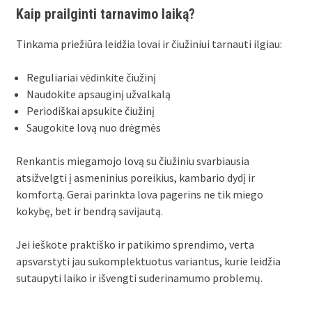
Kaip prailginti tarnavimo laiką?
Tinkama priežiūra leidžia lovai ir čiužiniui tarnauti ilgiau:
Reguliariai vėdinkite čiužinį
Naudokite apsauginį užvalkalą
Periodiškai apsukite čiužinį
Saugokite lovą nuo drėgmės
Renkantis miegamojo lovą su čiužiniu svarbiausia
atsižvelgti į asmeninius poreikius, kambario dydį ir
komfortą. Gerai parinkta lova pagerins ne tik miego
kokybę, bet ir bendrą savijautą.
Jei ieškote praktiško ir patikimo sprendimo, verta
apsvarstyti jau sukomplektuotus variantus, kurie leidžia
sutaupyti laiko ir išvengti suderinamumo problemų.