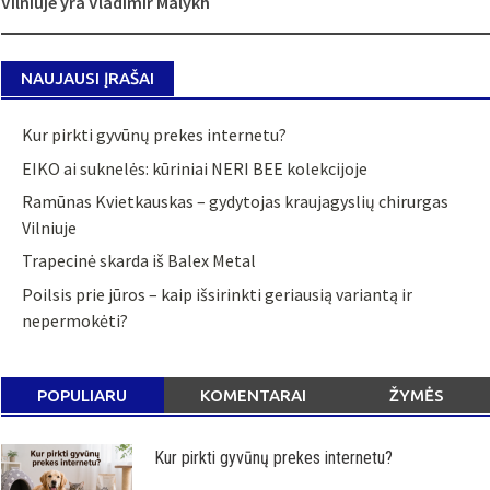
navigation
Vilniuje yra Vladimir Malykh
NAUJAUSI ĮRAŠAI
Kur pirkti gyvūnų prekes internetu?
EIKO ai suknelės: kūriniai NERI BEE kolekcijoje
Ramūnas Kvietkauskas – gydytojas kraujagyslių chirurgas
Vilniuje
Trapecinė skarda iš Balex Metal
Poilsis prie jūros – kaip išsirinkti geriausią variantą ir
nepermokėti?
POPULIARU
KOMENTARAI
ŽYMĖS
Kur pirkti gyvūnų prekes internetu?