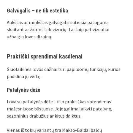
Galvūgalis – ne tik estetika
Aukštas ar minkštas galvūgalis suteikia patogumą
skaitant ar žiūrint televizorių. Tai taip pat vizualiai
užbaigia lovos dizainą.
Praktiški sprendimai kasdienai
Šiuolaikinės lovos dažnai turi papildomų funkcijų, kurios
padidina jų vertę.
Patalynės dėžė
Lova su patalynės dėže – itin praktiškas sprendimas
mažesniuose būstuose. Joje galima laikyti patalynę,
sezoninius drabužius ar kitus daiktus.
Vienas iš tokių variantų tra Makso-Baldai baldų