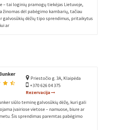
e – tai loginių pramogų tiekėjas Lietuvoje,
ia žinomas dėl pabėgimo kambarių, tačiau
 ir galvosūkių dėžių tipo sprendimus, pritaikytus
iui ar
Bunker
Priestočio g. 3A, Klaipėda
+370 626 04 375
Rezervacija
nker siūlo teminę galvosūkių dėžę, kuri gali
ojama įvairiose vietose – namuose, biure ar
 metu. Šis sprendimas paremtas pabėgimo
o