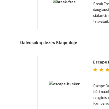
Break Fre
daugiaus
siūlantis
laisvalaik
Galvosūkių dėžės Klaipėdoje
Escape 
Escape Bu
būti naud
renginio
kambari