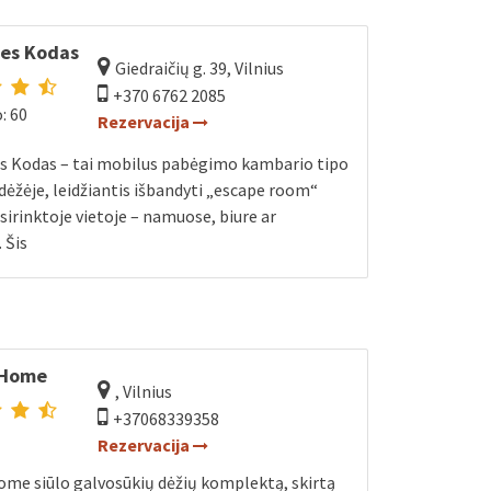
ies Kodas
Giedraičių g. 39, Vilnius
+370 6762 2085
: 60
Rezervacija
es Kodas – tai mobilus pabėgimo kambario tipo
dėžėje, leidžiantis išbandyti „escape room“
asirinktoje vietoje – namuose, biure ar
 Šis
 Home
, Vilnius
+37068339358
Rezervacija
me siūlo galvosūkių dėžių komplektą, skirtą