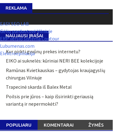
REKLAMA
EASY SEO LAB
Gėlių parduotuvė Vilniuje
NAUJAUSI ĮRAŠAI
ERP verslo sistema Contour
Lubumenas.com
Kur pirkti gyvūnų prekes internetu?
Elektroepiliacija
EIKO ai suknelės: kūriniai NERI BEE kolekcijoje
Ramūnas Kvietkauskas – gydytojas kraujagyslių
chirurgas Vilniuje
Trapecinė skarda iš Balex Metal
Poilsis prie jūros – kaip išsirinkti geriausią
variantą ir nepermokėti?
POPULIARU
KOMENTARAI
ŽYMĖS