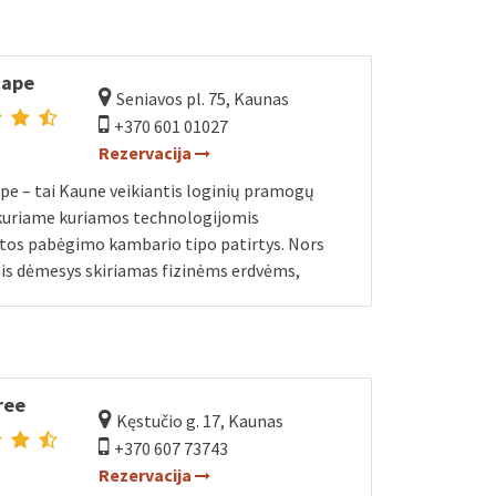
cape
Seniavos pl. 75, Kaunas
+370 601 01027
Rezervacija
pe – tai Kaune veikiantis loginių pramogų
 kuriame kuriamos technologijomis
tos pabėgimo kambario tipo patirtys. Nors
is dėmesys skiriamas fizinėms erdvėms,
ree
Kęstučio g. 17, Kaunas
+370 607 73743
Rezervacija