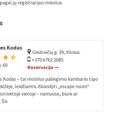
pagal jų registracijos miestus.
s
ies Kodas
Giedraičių g. 39, Vilnius
+370 6762 2085
: 60
Rezervacija
es Kodas – tai mobilus pabėgimo kambario tipo
dėžėje, leidžiantis išbandyti „escape room“
asirinktoje vietoje – namuose, biure ar
 Šis