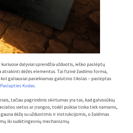
, kuriuose dalyviai sprendžia užduotis, ieško paslėptų
 atrakinti dėžės elementus. Tai fizinė žaidimo forma,
 kol galiausiai pasiekiamas galutinis tikslas – paslėptas
Paslapties Kodas
.
ais, tačiau pagrindinis skirtumas yra tas, kad galvosūkių
ecialios vietos ar įrangos, todėl puikiai tinka tiek namams,
ai gauna dėžę su užduotimis ir instrukcijomis, o žaidimas
imų iki sudėtingesnių mechanizmų.