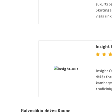
sukurti p
Skirtinga
visas rink
Insight
Insight O
dėžės for
kambarys 
tradicini
Galvosūkių dėžės Kaune