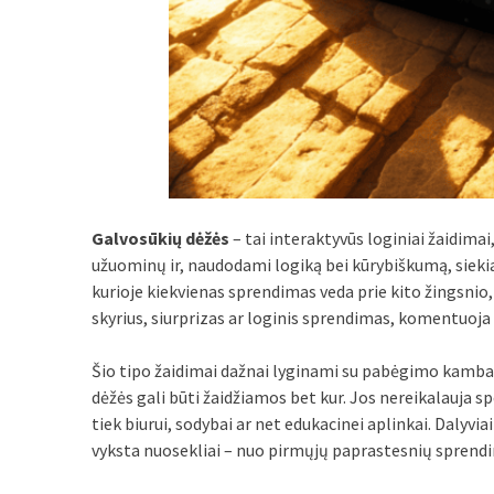
Galvosūkių dėžės
– tai interaktyvūs loginiai žaidimai
užuominų ir, naudodami logiką bei kūrybiškumą, siekia
kurioje kiekvienas sprendimas veda prie kito žingsnio,
skyrius, siurprizas ar loginis sprendimas, komentuoja
Šio tipo žaidimai dažnai lyginami su pabėgimo kambari
dėžės gali būti žaidžiamos bet kur. Jos nereikalauja sp
tiek biurui, sodybai ar net edukacinei aplinkai. Dalyvi
vyksta nuosekliai – nuo pirmųjų paprastesnių sprend