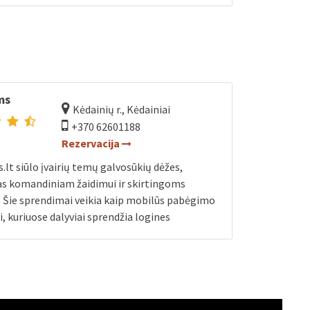
ms
Kėdainių r., Kėdainiai
+370 62601188
Rezervacija
lt siūlo įvairių temų galvosūkių dėžes,
as komandiniam žaidimui ir skirtingoms
 Šie sprendimai veikia kaip mobilūs pabėgimo
, kuriuose dalyviai sprendžia logines