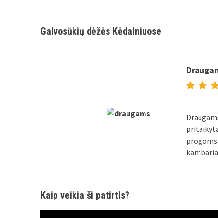
Galvosūkių dėžės Kėdainiuose
Drauga
Draugams.
pritaikyt
progoms.
kambariai
Kaip veikia ši patirtis?