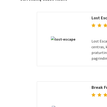
Lost Es
Lost Esca
centras,
praturtin
pagrindin
Break F