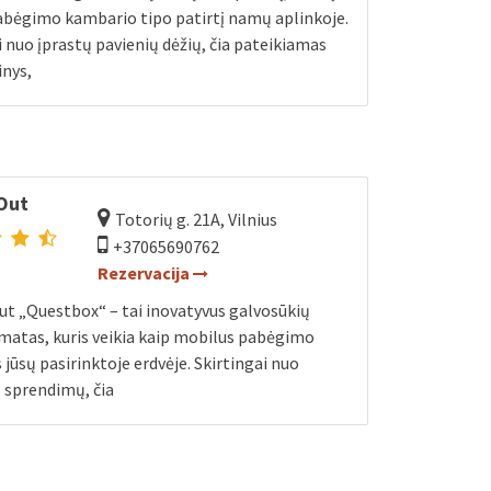
abėgimo kambario tipo patirtį namų aplinkoje.
i nuo įprastų pavienių dėžių, čia pateikiamas
inys,
 Out
Totorių g. 21A, Vilnius
+37065690762
Rezervacija
ut „Questbox“ – tai inovatyvus galvosūkių
matas, kuris veikia kaip mobilus pabėgimo
jūsų pasirinktoje erdvėje. Skirtingai nuo
ų sprendimų, čia