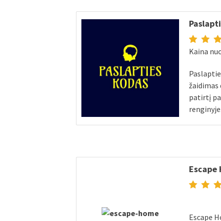
Paslapt
Kaina nuo
Paslapti
žaidimas 
patirtį p
renginyje.
Escape
Escape Ho