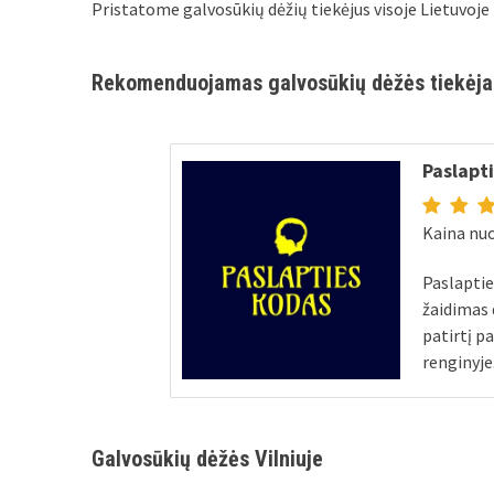
Pristatome galvosūkių dėžių tiekėjus visoje Lietuvoje 
Rekomenduojamas galvosūkių dėžės tiekėja
Paslapt
Kaina nuo
Paslapti
žaidimas 
patirtį p
renginyje.
Galvosūkių dėžės Vilniuje