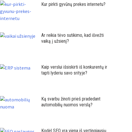
Kur pirkti gyvūnų prekes internetu?
Ar reikia tėvo sutikimo, kad išvežti
vaiką į užsienį?
Kaip verslui išsiskirti iš konkurentų ir
tapti lyderiu savo srityje?
Ką svarbu žinoti prieš pradedant
automobilių nuomos verslą?
Kodėl SEO yra viena iš vertingiausių