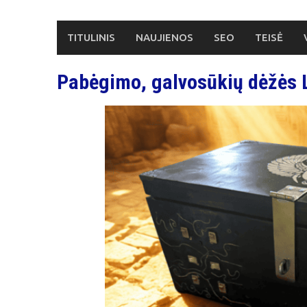
Skip
to
TITULINIS
NAUJIENOS
SEO
TEISĖ
content
Pabėgimo, galvosūkių dėžės L