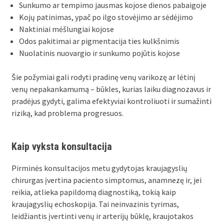
Sunkumo ar tempimo jausmas kojose dienos pabaigoje
Kojų patinimas, ypač po ilgo stovėjimo ar sėdėjimo
Naktiniai mėšlungiai kojose
Odos pakitimai ar pigmentacija ties kulkšnimis
Nuolatinis nuovargio ir sunkumo pojūtis kojose
Šie požymiai gali rodyti pradinę venų varikozę ar lėtinį
venų nepakankamumą – būkles, kurias laiku diagnozavus ir
pradėjus gydyti, galima efektyviai kontroliuoti ir sumažinti
riziką, kad problema progresuos.
Kaip vyksta konsultacija
Pirminės konsultacijos metu gydytojas kraujagyslių
chirurgas įvertina paciento simptomus, anamnezę ir, jei
reikia, atlieka papildomą diagnostiką, tokią kaip
kraujagyslių echoskopija. Tai neinvazinis tyrimas,
leidžiantis įvertinti venų ir arterijų būklę, kraujotakos