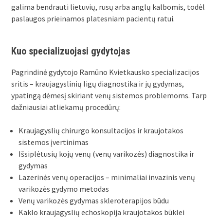
galima bendrauti lietuvių, rusų arba anglų kalbomis, todėl
paslaugos prieinamos platesniam pacientų ratui.
Kuo specializuojasi gydytojas
Pagrindinė gydytojo Ramūno Kvietkausko specializacijos
sritis – kraujagyslinių ligų diagnostika ir jų gydymas,
ypatingą dėmesį skiriant venų sistemos problemoms. Tarp
dažniausiai atliekamų procedūrų:
Kraujagyslių chirurgo konsultacijos ir kraujotakos
sistemos įvertinimas
Išsiplėtusių kojų venų (venų varikozės) diagnostika ir
gydymas
Lazerinės venų operacijos – minimaliai invazinis venų
varikozės gydymo metodas
Venų varikozės gydymas skleroterapijos būdu
Kaklo kraujagyslių echoskopija kraujotakos būklei