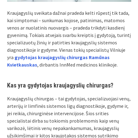
Kraujagyslių sveikata dažnai pradeda kelti rūpestį tik tada,
kai simptomai – sunkumas kojose, patinimas, matomos
venos ar nuolatinis nuovargis – pradeda trikdyti kasdienį
gyvenimą. Tokiais atvejais svarbu kreiptis į gydytoją, turintį
specializuotų žinių ir patirties kraujagyslių sistemos
diagnostikoje ir gydyme. Vienas tokių specialistų Vilniuje
yra
gydytojas kraujagyslių chirurgas Ramūnas
Kvietkauskas
, dirbantis InnMed medicinos klinikoje.
Kas yra gydytojas kraujagyslių chirurgas?
Kraujagyslių chirurgas – tai gydytojas, specializuojasi venų,
arterijų ir limfinės sistemos ligų diagnostikoje, gydyme ir,
jei reikia, chirurginėse intervencijose. Šios srities
specialistai dirba su tokiomis problemomis kaip venų
varikozė, lėtinis venų nepakankamumas, kraujagyslių
užsikimšimai ir kitos kraujotakos sistemos sutrikimo