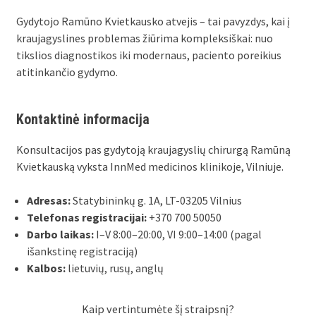
Gydytojo Ramūno Kvietkausko atvejis – tai pavyzdys, kai į
kraujagyslines problemas žiūrima kompleksiškai: nuo
tikslios diagnostikos iki modernaus, paciento poreikius
atitinkančio gydymo.
Kontaktinė informacija
Konsultacijos pas gydytoją kraujagyslių chirurgą Ramūną
Kvietkauską vyksta InnMed medicinos klinikoje, Vilniuje.
Adresas:
Statybininkų g. 1A, LT-03205 Vilnius
Telefonas registracijai:
+370 700 50050
Darbo laikas:
I–V 8:00–20:00, VI 9:00–14:00 (pagal
išankstinę registraciją)
Kalbos:
lietuvių, rusų, anglų
Kaip vertintumėte šį straipsnį?