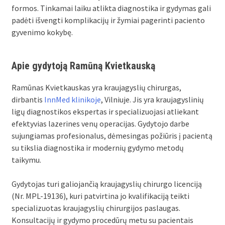
formos. Tinkamai laiku atlikta diagnostika ir gydymas gali
padėti išvengti komplikacijų ir žymiai pagerinti paciento
gyvenimo kokybę.
Apie gydytoją Ramūną Kvietkauską
Ramūnas Kvietkauskas yra kraujagyslių chirurgas,
dirbantis
InnMed klinikoje
, Vilniuje. Jis yra kraujagyslinių
ligų diagnostikos ekspertas ir specializuojasi atliekant
efektyvias lazerines venų operacijas. Gydytojo darbe
sujungiamas profesionalus, dėmesingas požiūris į pacientą
su tikslia diagnostika ir modernių gydymo metodų
taikymu.
Gydytojas turi galiojančią kraujagyslių chirurgo licenciją
(Nr. MPL-19136), kuri patvirtina jo kvalifikaciją teikti
specializuotas kraujagyslių chirurgijos paslaugas.
Konsultacijų ir gydymo procedūrų metu su pacientais