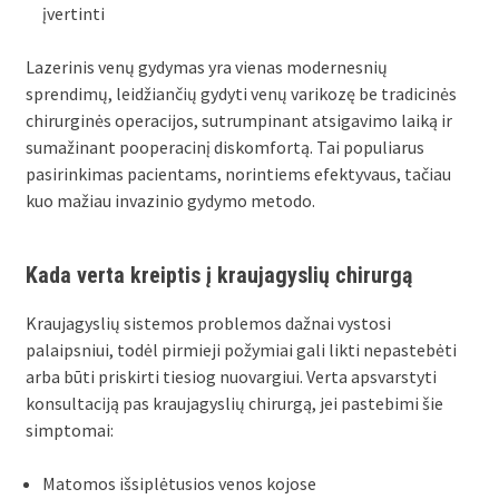
įvertinti
Lazerinis venų gydymas yra vienas modernesnių
sprendimų, leidžiančių gydyti venų varikozę be tradicinės
chirurginės operacijos, sutrumpinant atsigavimo laiką ir
sumažinant pooperacinį diskomfortą. Tai populiarus
pasirinkimas pacientams, norintiems efektyvaus, tačiau
kuo mažiau invazinio gydymo metodo.
Kada verta kreiptis į kraujagyslių chirurgą
Kraujagyslių sistemos problemos dažnai vystosi
palaipsniui, todėl pirmieji požymiai gali likti nepastebėti
arba būti priskirti tiesiog nuovargiui. Verta apsvarstyti
konsultaciją pas kraujagyslių chirurgą, jei pastebimi šie
simptomai:
Matomos išsiplėtusios venos kojose