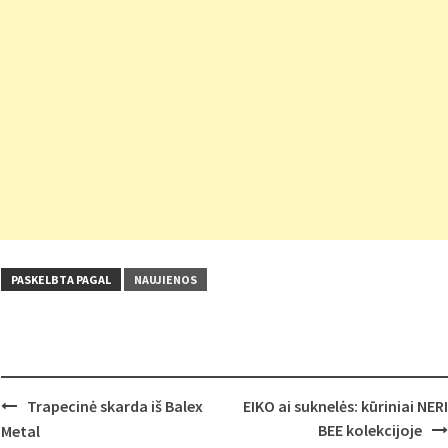
PASKELBTA PAGAL
NAUJIENOS
Post
Trapecinė skarda iš Balex
EIKO ai suknelės: kūriniai NERI
navigation
BEE kolekcijoje
Metal