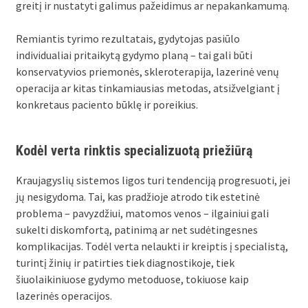
greitį ir nustatyti galimus pažeidimus ar nepakankamumą.
Remiantis tyrimo rezultatais, gydytojas pasiūlo
individualiai pritaikytą gydymo planą – tai gali būti
konservatyvios priemonės, skleroterapija, lazerinė venų
operacija ar kitas tinkamiausias metodas, atsižvelgiant į
konkretaus paciento būklę ir poreikius.
Kodėl verta rinktis specializuotą priežiūrą
Kraujagyslių sistemos ligos turi tendenciją progresuoti, jei
jų nesigydoma. Tai, kas pradžioje atrodo tik estetinė
problema – pavyzdžiui, matomos venos – ilgainiui gali
sukelti diskomfortą, patinimą ar net sudėtingesnes
komplikacijas. Todėl verta nelaukti ir kreiptis į specialistą,
turintį žinių ir patirties tiek diagnostikoje, tiek
šiuolaikiniuose gydymo metoduose, tokiuose kaip
lazerinės operacijos.